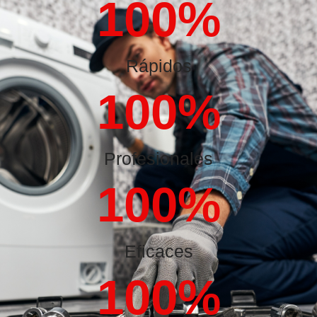
100
%
Rápidos
100
%
Profesionales
100
%
Eficaces
100
%