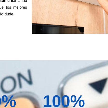
sonic
llamando
e los mejores
 lo dude.
0
%
100
%